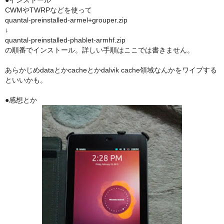
CWMやTWRPなどを使って
quantal-preinstalled-armel+grouper.zip
↓
quantal-preinstalled-phablet-armhf.zip
の順番でインストール。詳しい手順はここでは書きません。
あらかじめdataとかcacheとかdalvik cache領域なんかをワイプする
といいかも。
●感想とか