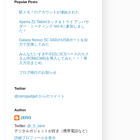
Popular Posts
駅メモ！のアカウントが凍結された
Xperia Z2 Tabletタッチ＆トライ アンバサ
ダー・ミーティング Vol.4に参加しまし
た！
Galaxy Nexus SC-04DのUSBポートを自
力で交換してみた
みんなだいすきP-01DにICSベースのカス
タムROM(CM9)を導入してみた！！！導
入方法まとめ。
ブログ移行のお知らせ
Twitter
@zerogadget からのツイート
Author
ZERO
Twitter:
@_0_zero
デジタルガジェットが好き（携帯電話など）
詳細プロフィールを表示